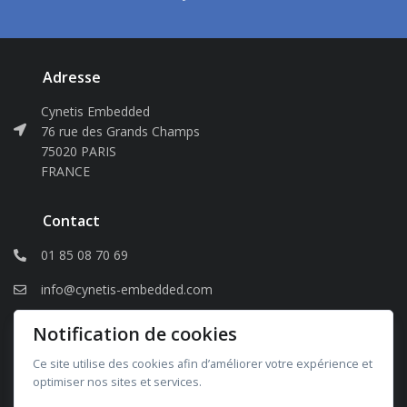
Adresse
Cynetis Embedded
76 rue des Grands Champs
75020 PARIS
FRANCE
Contact
01 85 08 70 69
info@cynetis-embedded.com
Notification de cookies
Légal
Ce site utilise des cookies afin d’améliorer votre expérience et
optimiser nos sites et services.
Mentions Légales